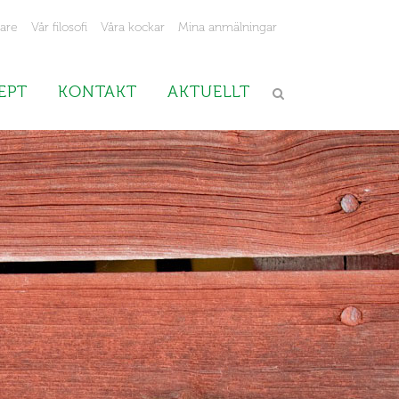
jare
Vår filosofi
Våra kockar
Mina anmälningar
EPT
KONTAKT
AKTUELLT