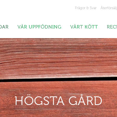
Frågor & Svar
Återförsäl
DAR
VÅR UPPFÖDNING
VÅRT KÖTT
REC
HÖGSTA GÅRD