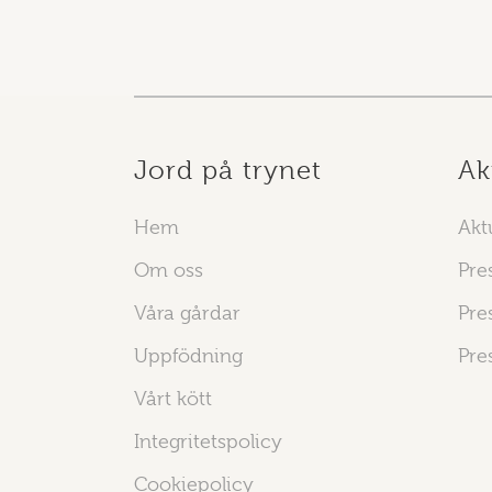
Jord på trynet
Ak
Hem
Aktu
Om oss
Pre
Våra gårdar
Pre
Uppfödning
Pre
Vårt kött
Integritetspolicy
Cookiepolicy