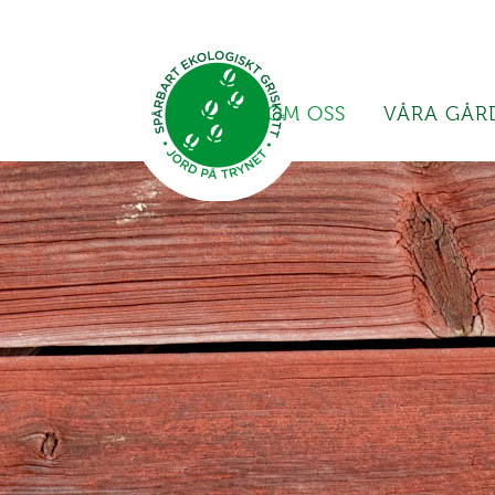
OM OSS
VÅRA GÅR