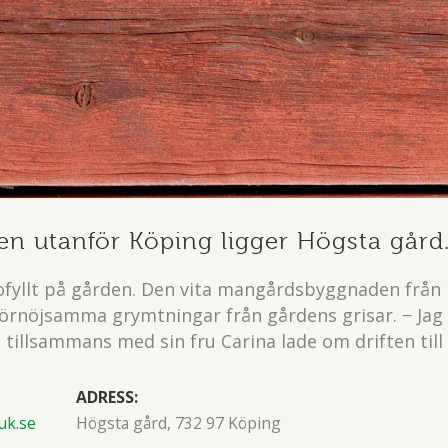
ken utanför Köping ligger Högsta gård
 rofyllt på gården. Den vita mangårdsbyggnaden från
förnöjsamma grymtningar från gårdens grisar. − Jag 
illsammans med sin fru Carina lade om driften till
ADRESS:
uk.se
Högsta gård, 732 97 Köping