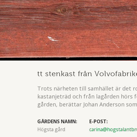
tt stenkast från Volvofabri
Trots närheten till samhället är det
kastanjeträd och från lagården hörs 
gården, berättar Johan Anderson som t
GÅRDENS NAMN:
E-POST:
Högsta gård
carina@hogstalantbr