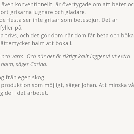
 även konventionellt, är övertygade om att betet o
gjort grisarna lugnare och gladare.
de flesta ser inte grisar som betesdjur. Det är
yller på:
na trivs, och det gör dom när dom får beta och böka
 jättemycket halm att böka i.
och varm. Och när det är riktigt kallt lägger vi ut extra
 halm, säger Carina.
g från egen skog.
ig produktion som möjligt, säger Johan. Att minska vå
g del i det arbetet.