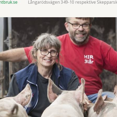
ntbruk.se
Långarödsvägen 349-10 respektive Skepparslö