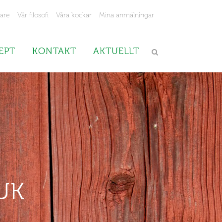
jare
Vår filosofi
Våra kockar
Mina anmälningar
EPT
KONTAKT
AKTUELLT
UK