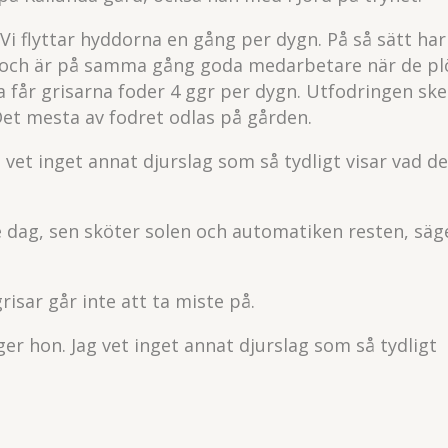
 Vi flyttar hyddorna en gång per dygn. På så sätt har
ete och är på samma gång goda medarbetare när de pl
a får grisarna foder 4 ggr per dygn. Utfodringen ske
Det mesta av fodret odlas på gården.
ag vet inget annat djurslag som så tydligt visar vad de
:e dag, sen sköter solen och automatiken resten, säg
isar går inte att ta miste på.
äger hon. Jag vet inget annat djurslag som så tydligt