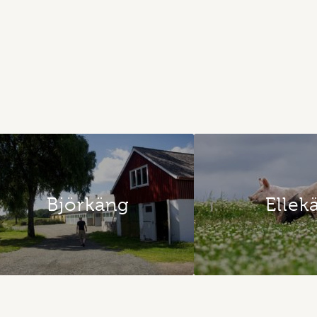
Björkäng
Ellek