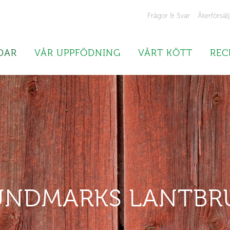
Frågor & Svar
Återförsäl
DAR
VÅR UPPFÖDNING
VÅRT KÖTT
REC
UNDMARKS LANTBR