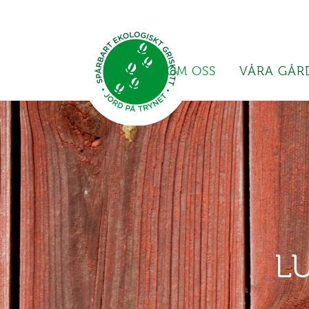
OM OSS
VÅRA GÅR
L