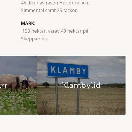
45 dikor av rasen Hereford och
Simmental samt 25 tackor.
MARK:
150 hektar, varav 40 hektar på
Skepparslöv.
ärr
Klambylid