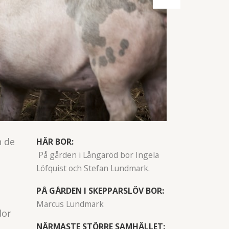
h de
HÄR BOR:
På gården i Långaröd bor Ingela
Löfquist och Stefan Lundmark.
PÅ GÅRDEN I SKEPPARSLÖV BOR:
Marcus Lundmark
dor
NÄRMASTE STÖRRE SAMHÄLLET: