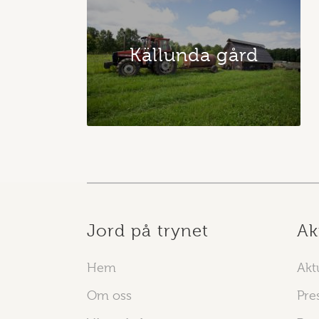
Källunda gård
Jord på trynet
Ak
Hem
Aktu
Om oss
Pre