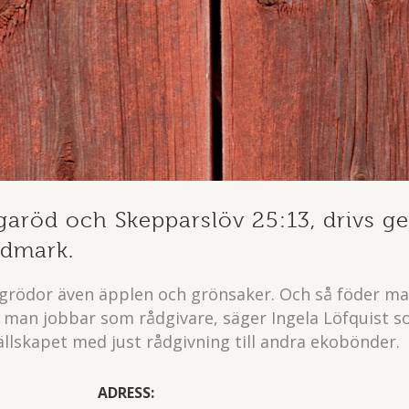
garöd och Skepparslöv 25:13, drivs g
ndmark.
grödor även äpplen och grönsaker. Och så föder ma
r man jobbar som rådgivare, säger Ingela Löfquist s
llskapet med just rådgivning till andra ekobönder.
ADRESS: