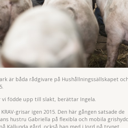
rk är båda rådgivare på Hushållningssällskapet oc
5.
vi födde upp till slakt, berättar Ingela.
d KRAV-grisar igen 2015. Den här gången satsade de
s hustru Gabriella på flexibla och mobila grishyd
 Källunda gård, också han med i Jord på trynet.