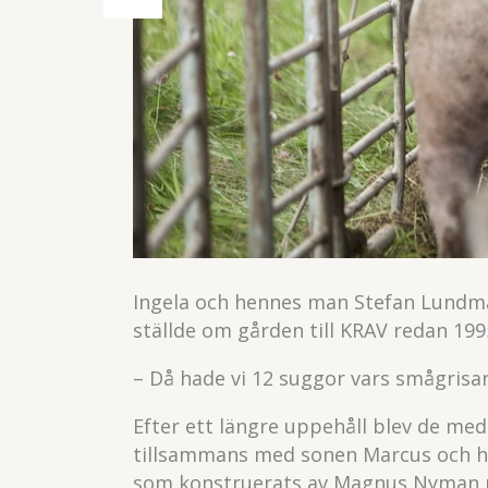
Ingela och hennes man Stefan Lundma
ställde om gården till KRAV redan 199
– Då hade vi 12 suggor vars smågrisar 
Efter ett längre uppehåll blev de me
tillsammans med sonen Marcus och han
som konstruerats av Magnus Nyman på