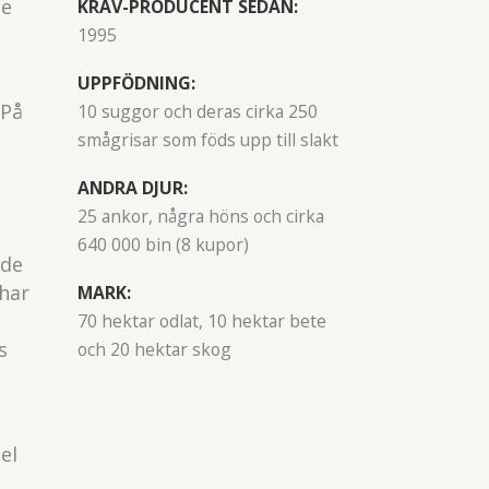
te
KRAV-PRODUCENT SEDAN:
1995
UPPFÖDNING:
 På
10 suggor och deras cirka 250
smågrisar som föds upp till slakt
ANDRA DJUR:
25 ankor, några höns och cirka
640 000 bin (8 kupor)
nde
 har
MARK:
70 hektar odlat, 10 hektar bete
s
och 20 hektar skog
el