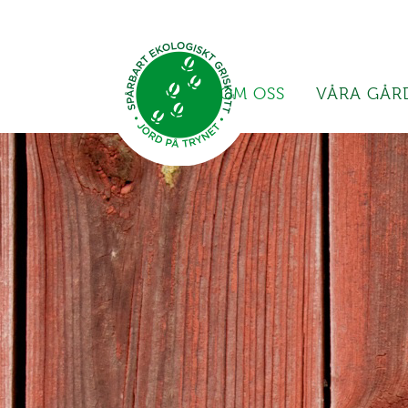
OM OSS
VÅRA GÅR