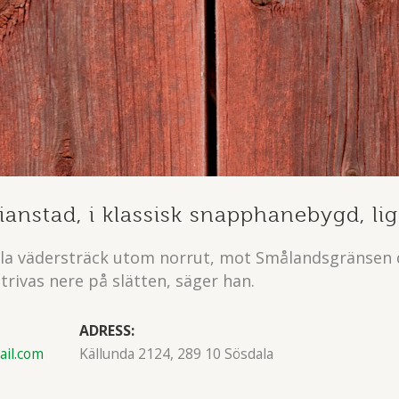
tianstad, i klassisk snapphanebygd, li
 i alla vädersträck utom norrut, mot Smålandsgränse
 trivas nere på slätten, säger han.
ADRESS:
il.com
Källunda 2124, 289 10 Sösdala