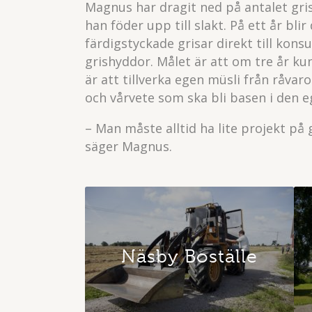
Magnus har dragit ned på antalet gris
han föder upp till slakt. På ett år bli
färdigstyckade grisar direkt till kons
grishyddor. Målet är att om tre år ku
är att tillverka egen müsli från råvar
och vårvete som ska bli basen i den e
– Man måste alltid ha lite projekt på 
säger Magnus.
Näsby Boställe