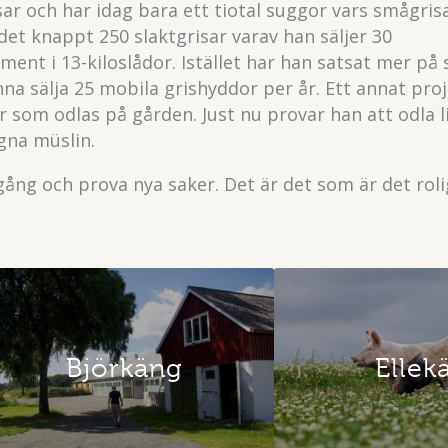
ar och har idag bara ett tiotal suggor vars smågris
r det knappt 250 slaktgrisar varav han säljer 30
ument i 13-kiloslådor. Istället har han satsat mer på 
nna sälja 25 mobila grishyddor per år. Ett annat pro
or som odlas på gården. Just nu provar han att odla l
gna müslin.
gång och prova nya saker. Det är det som är det roli
Björkäng
Ellek