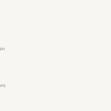
 än
nns