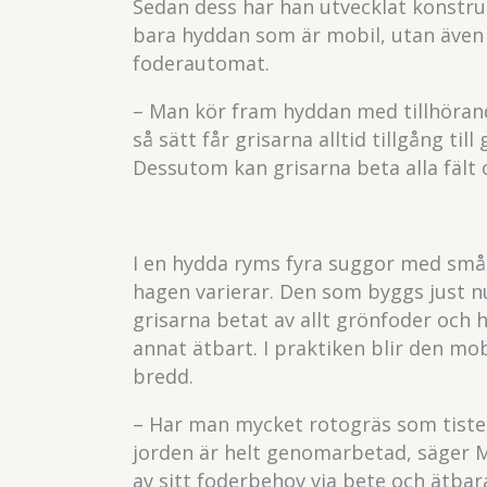
Sedan dess har han utvecklat konstru
bara hyddan som är mobil, utan även 
foderautomat.
– Man kör fram hyddan med tillhöran
så sätt får grisarna alltid tillgång t
Dessutom kan grisarna beta alla fält 
I en hydda ryms fyra suggor med smågr
hagen varierar. Den som byggs just nu
grisarna betat av allt grönfoder och 
annat ätbart. I praktiken blir den mo
bredd.
– Har man mycket rotogräs som tistel
jorden är helt genomarbetad, säger 
av sitt foderbehov via bete och ätbara