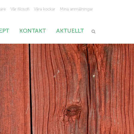
jare
Vår filosofi
Våra kockar
Mina anmälningar
EPT
KONTAKT
AKTUELLT