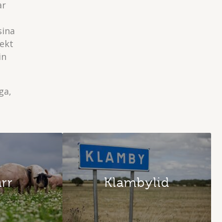
ar
sina
jekt
in
ga,
ärr
Klambylid