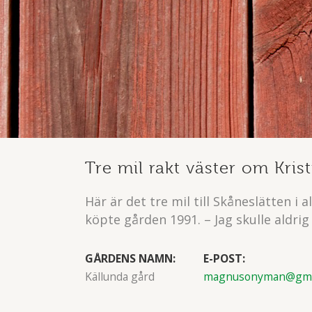
Tre mil rakt väster om Kris
Här är det tre mil till Skåneslätten
köpte gården 1991. – Jag skulle aldrig
GÅRDENS NAMN:
E-POST:
Källunda gård
magnusonyman@gma