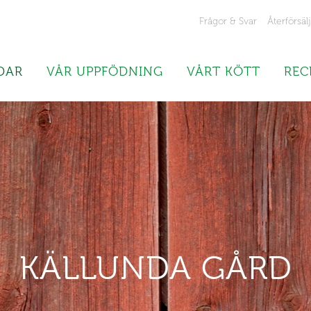
Frågor & Svar
Återförsäl
DAR
VÅR UPPFÖDNING
VÅRT KÖTT
REC
KÄLLUNDA GÅRD