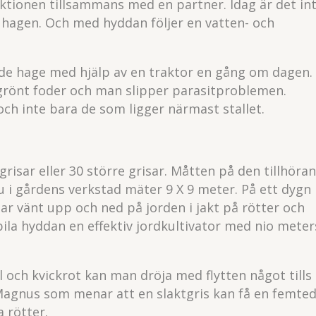
ktionen tillsammans med en partner. Idag är det in
hagen. Och med hyddan följer en vatten- och
de hage med hjälp av en traktor en gång om dagen.
ill grönt foder och man slipper parasitproblemen.
och inte bara de som ligger närmast stallet.
isar eller 30 större grisar. Måtten på den tillhöra
 i gårdens verkstad mäter 9 X 9 meter. På ett dygn
har vänt upp och ned på jorden i jakt på rötter och
bila hyddan en effektiv jordkultivator med nio meter
 och kvickrot kan man dröja med flytten något tills
Magnus som menar att en slaktgris kan få en femted
 rötter.