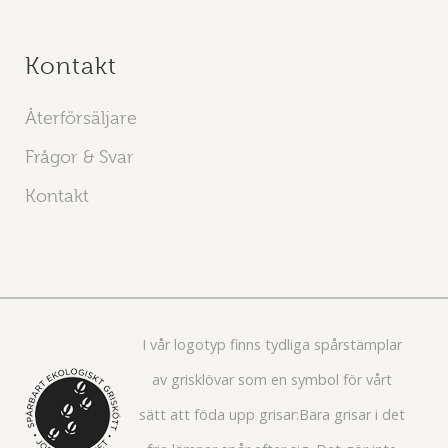
Kontakt
Återförsäljare
Frågor & Svar
Kontakt
I vår logotyp finns tydliga spårstämplar
av grisklövar som en symbol för vårt
sätt att föda upp grisar:Bara grisar i det