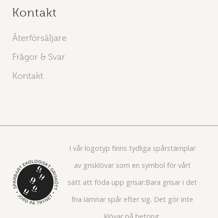
Kontakt
Återförsäljare
Frågor & Svar
Kontakt
I vår logotyp finns tydliga spårstämplar
av grisklövar som en symbol för vårt
sätt att föda upp grisar:Bara grisar i det
fria lämnar spår efter sig. Det gör inte
klövar på betong.